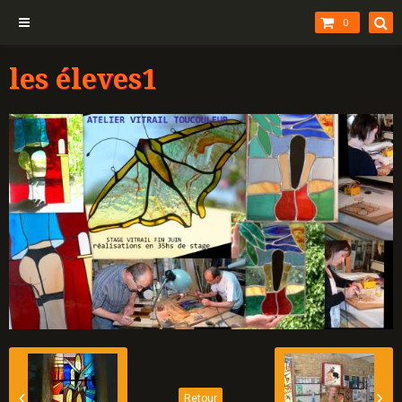
0
les éleves1
Retour